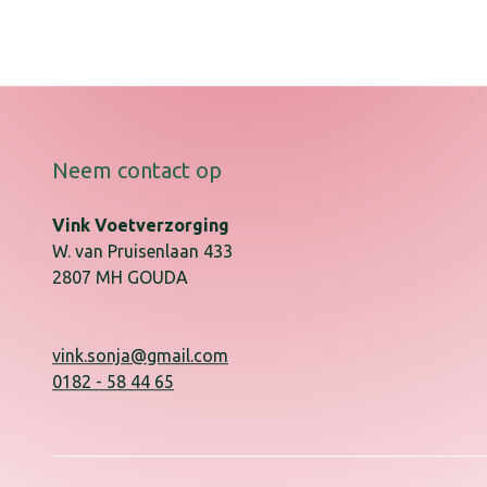
Neem contact op
Vink Voetverzorging
W. van Pruisenlaan
433
2807 MH
GOUDA
vink.sonja@gmail.com
0182 - 58 44 65